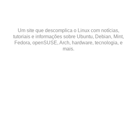
Skip
to
content
Um site que descomplica o Linux com notícias,
tutoriais e informações sobre Ubuntu, Debian, Mint,
Fedora, openSUSE, Arch, hardware, tecnologia, e
mais.