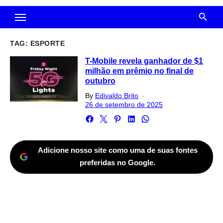
TAG:
ESPORTE
T-Mobile revela ganhador de $1
milhão em prêmio no final de
outubro
Posted
By
Edivaldo Brito
on
26 de setembro de 2025
Adicione nosso site como uma de suas fontes
preferidas no Google.