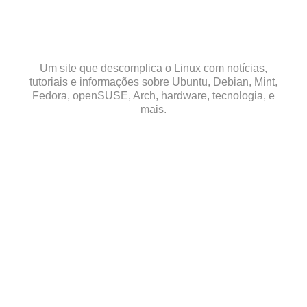
Skip
to
content
Um site que descomplica o Linux com notícias,
tutoriais e informações sobre Ubuntu, Debian, Mint,
Fedora, openSUSE, Arch, hardware, tecnologia, e
mais.