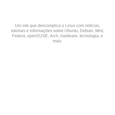
Skip
to
content
Um site que descomplica o Linux com notícias,
tutoriais e informações sobre Ubuntu, Debian, Mint,
Fedora, openSUSE, Arch, hardware, tecnologia, e
mais.