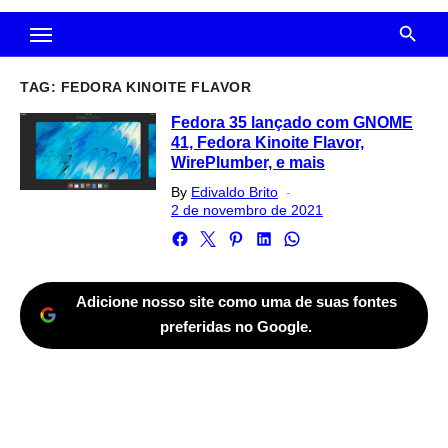
TAG:
FEDORA KINOITE FLAVOR
Fedora 35 lançado com GNOME
41, Fedora Kinoite Flavor,
WirePlumber, e mais
Posted
By
Edivaldo Brito
on
2 de novembro de 2021
Adicione nosso site como uma de suas fontes
preferidas no Google.