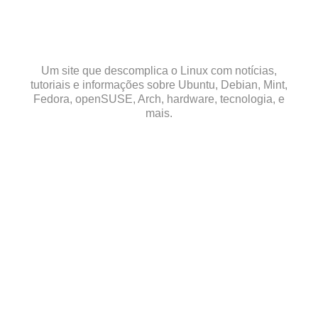
Skip
to
content
Um site que descomplica o Linux com notícias,
tutoriais e informações sobre Ubuntu, Debian, Mint,
Fedora, openSUSE, Arch, hardware, tecnologia, e
mais.