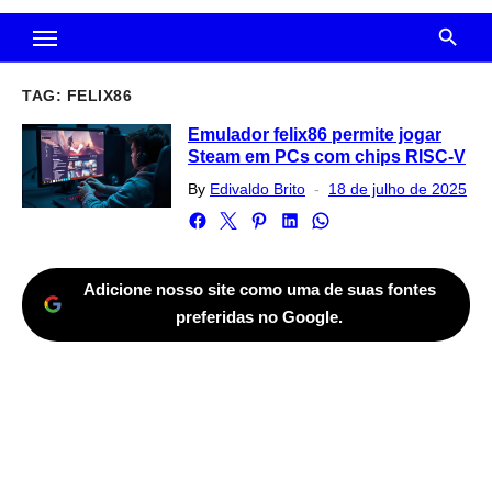
TAG:
FELIX86
Emulador felix86 permite jogar
Steam em PCs com chips RISC-V
Posted
By
Edivaldo Brito
18 de julho de 2025
on
Adicione nosso site como uma de suas fontes
preferidas no Google.