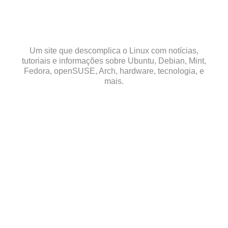
Skip
to
content
Um site que descomplica o Linux com notícias,
tutoriais e informações sobre Ubuntu, Debian, Mint,
Fedora, openSUSE, Arch, hardware, tecnologia, e
mais.