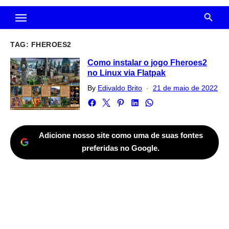
TAG:
FHEROES2
Como instalar o jogo Fheroes2
no Linux via Flatpak
Posted
By
Edivaldo Brito
21 de maio de 2022
on
Adicione nosso site como uma de suas fontes
preferidas no Google.