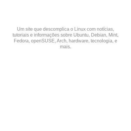
Skip
to
content
Um site que descomplica o Linux com notícias,
tutoriais e informações sobre Ubuntu, Debian, Mint,
Fedora, openSUSE, Arch, hardware, tecnologia, e
mais.