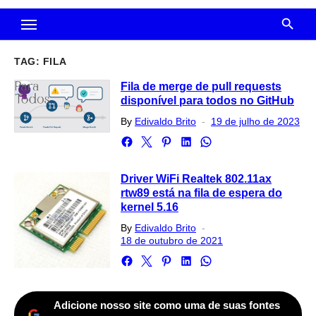
TAG:
FILA
Fila de merge de pull requests
disponível para todos no GitHub
Posted
By
Edivaldo Brito
19 de julho de 2023
on
Driver WiFi Realtek 802.11ax
rtw89 está na fila de espera do
kernel 5.16
Posted
By
Edivaldo Brito
on
18 de outubro de 2021
Adicione nosso site como uma de suas fontes