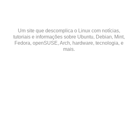
Skip
to
content
Um site que descomplica o Linux com notícias,
tutoriais e informações sobre Ubuntu, Debian, Mint,
Fedora, openSUSE, Arch, hardware, tecnologia, e
mais.