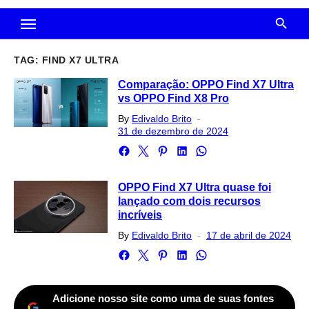
TAG:
FIND X7 ULTRA
Comparação: OPPO Find X7 Ultra
vs OPPO Find X8 Pro
Posted
By
Edivaldo Brito
on
31 de dezembro de 2024
OPPO Find X7 Ultra quase foi
lançado com dois recursos
incríveis
Posted
By
Edivaldo Brito
17 de abril de 2024
on
Adicione nosso site como uma de suas fontes