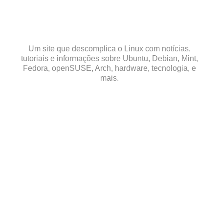
Skip
to
content
Um site que descomplica o Linux com notícias,
tutoriais e informações sobre Ubuntu, Debian, Mint,
Fedora, openSUSE, Arch, hardware, tecnologia, e
mais.