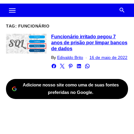
TAG:
FUNCIONÁRIO
Funcionário irritado pegou 7
anos de prisão por limpar bancos
de dados
Posted
By
Edivaldo Brito
16 de maio de 2022
on
Adicione nosso site como uma de suas fontes
preferidas no Google.