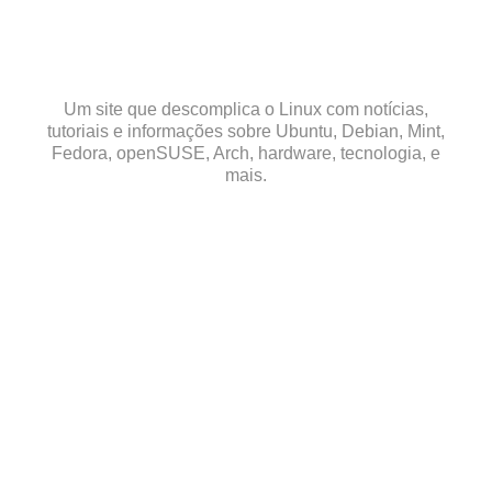
Skip
to
content
Um site que descomplica o Linux com notícias,
tutoriais e informações sobre Ubuntu, Debian, Mint,
Fedora, openSUSE, Arch, hardware, tecnologia, e
mais.