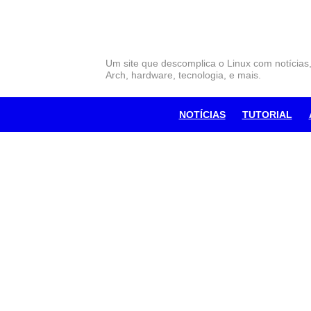
Skip
to
content
Um site que descomplica o Linux com notícias
Arch, hardware, tecnologia, e mais.
NOTÍCIAS
TUTORIAL