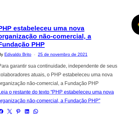
PHP estabeleceu uma nova
organização não-comercial, a
Fundação PHP
Posted
By
Edivaldo Brito
25 de novembro de 2021
on
Para garantir sua continuidade, independente de seus
colaboradores atuais, o PHP estabeleceu uma nova
organização não-comercial, a Fundação PHP
Leia o restante do texto “PHP estabeleceu uma nova
organização não-comercial, a Fundação PHP”