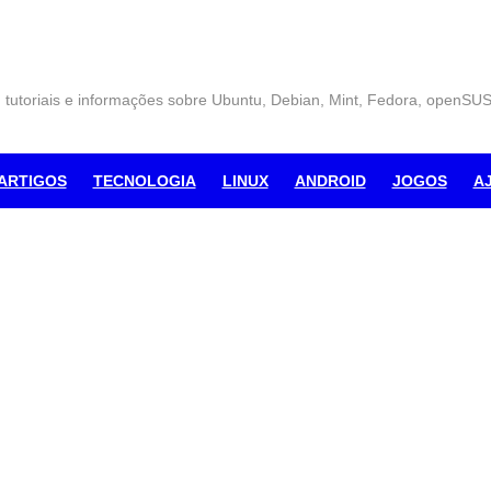
, tutoriais e informações sobre Ubuntu, Debian, Mint, Fedora, openSU
ARTIGOS
TECNOLOGIA
LINUX
ANDROID
JOGOS
A