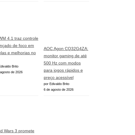
WM 4.1 traz controle
nçado de foco em
AOC Agon CQ32G4ZA:
elas e melhorias no
monitor gaming de até
500 Hz com modos
divaldo Brito
para jogos rápidos e
 agosto de 2026
preço acessível
por Edivaldo Brito
6 de agosto de 2026
ld Wars 3 promete