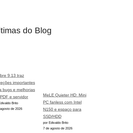
ltimas do Blog
ibre 9.13 traz
reções importantes
a bugs e melhorias
MeLE Quieter HD: Mini
PDF e servidor
PC fanless com Intel
divaldo Brito
 agosto de 2026
N150 e espaço para
SSD/HDD
por Edivaldo Brito
7 de agosto de 2026