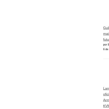
Gui
mai
futu
por E
6 de
Lan
ofi
Arm
KVM