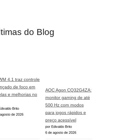
ltimas do Blog
WM 4.1 traz controle
nçado de foco em
AOC Agon CQ32G4ZA:
elas e melhorias no
monitor gaming de até
500 Hz com modos
divaldo Brito
para jogos rápidos e
 agosto de 2026
preço acessível
por Edivaldo Brito
6 de agosto de 2026