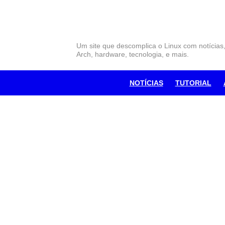
Skip
to
content
Um site que descomplica o Linux com notícias
Arch, hardware, tecnologia, e mais.
NOTÍCIAS
TUTORIAL