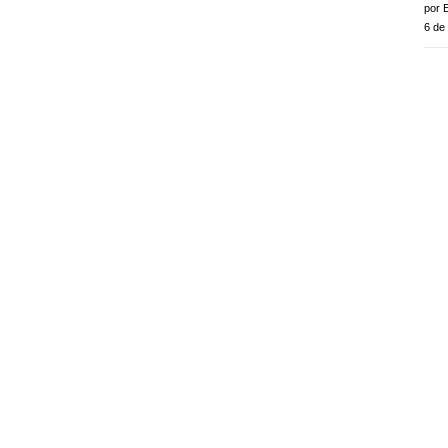
por E
6 de