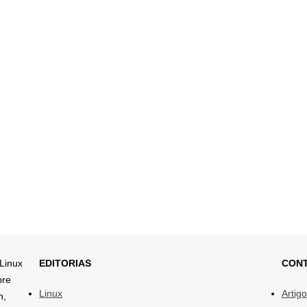
 Linux
EDITORIAS
CON
bre
Linux
Artig
h,