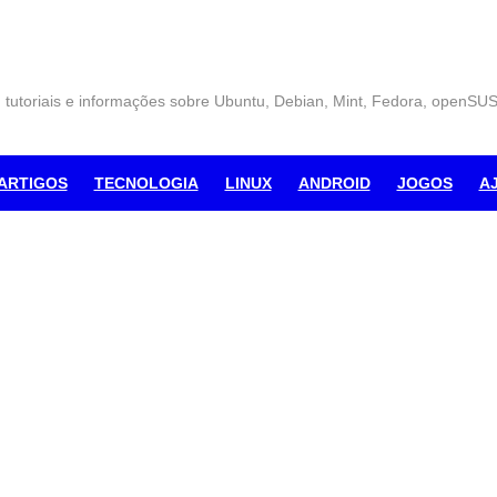
, tutoriais e informações sobre Ubuntu, Debian, Mint, Fedora, openSU
ARTIGOS
TECNOLOGIA
LINUX
ANDROID
JOGOS
A