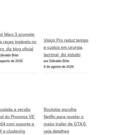
ld Wars 3 promete
Vision Pro reduz tempo
s raças jogáveis no
e custos em cirurgia
ro, diz blog oficial
lacrimal, diz estudo
divaldo Brito
 agosto de 2026
por Edivaldo Brito
6 de agosto de 2026
çalada a versão
Rockstar escolhe
cial do Proxmox VE
Netflix para revelar o
64 com suporte a
maior trailer de GTA 6;
 e clustering
veja detalhes