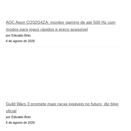
AOC Agon CQ32G4ZA: monitor gaming de até 500 Hz com
modos para jogos rápidos e preço acessível
por Edivaldo Brito
6 de agosto de 2026
Guild Wars 3 promete mais raças jogáveis no futuro, diz blog
oficial
por Edivaldo Brito
6 de agosto de 2026