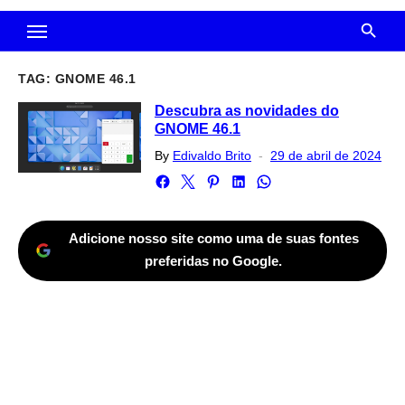
TAG:
GNOME 46.1
Descubra as novidades do
GNOME 46.1
Posted
By
Edivaldo Brito
29 de abril de 2024
on
Adicione nosso site como uma de suas fontes
preferidas no Google.