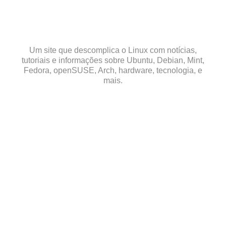
Skip
to
content
Um site que descomplica o Linux com notícias,
tutoriais e informações sobre Ubuntu, Debian, Mint,
Fedora, openSUSE, Arch, hardware, tecnologia, e
mais.