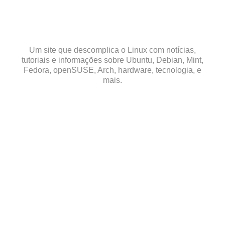
Skip
to
content
Um site que descomplica o Linux com notícias,
tutoriais e informações sobre Ubuntu, Debian, Mint,
Fedora, openSUSE, Arch, hardware, tecnologia, e
mais.