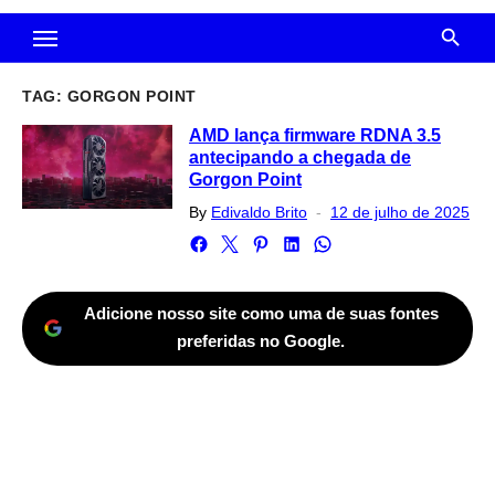
TAG:
GORGON POINT
AMD lança firmware RDNA 3.5
antecipando a chegada de
Gorgon Point
Posted
By
Edivaldo Brito
12 de julho de 2025
on
Adicione nosso site como uma de suas fontes
preferidas no Google.