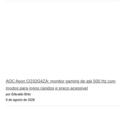
AOC Agon CQ32G4ZA: monitor gaming de até 500 Hz com
modos para jogos rápidos e preço acessível
por Edivaldo Brito
6 de agosto de 2026