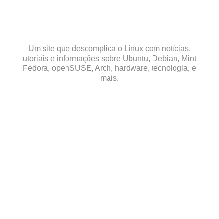
Skip
to
content
Um site que descomplica o Linux com notícias,
tutoriais e informações sobre Ubuntu, Debian, Mint,
Fedora, openSUSE, Arch, hardware, tecnologia, e
mais.