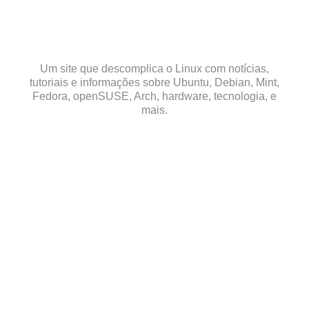
Skip
to
content
Um site que descomplica o Linux com notícias,
tutoriais e informações sobre Ubuntu, Debian, Mint,
Fedora, openSUSE, Arch, hardware, tecnologia, e
mais.