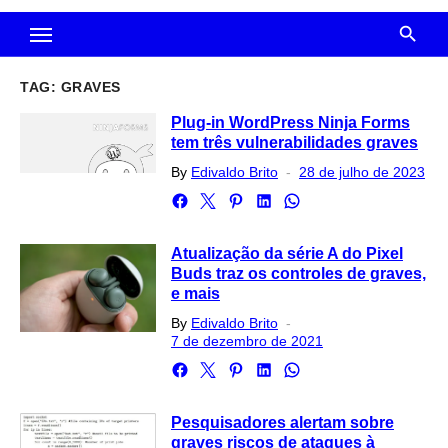
TAG:
GRAVES
Plug-in WordPress Ninja Forms
tem três vulnerabilidades graves
Posted
By
Edivaldo Brito
28 de julho de 2023
on
Atualização da série A do Pixel
Buds traz os controles de graves,
e mais
Posted
By
Edivaldo Brito
on
7 de dezembro de 2021
Pesquisadores alertam sobre
graves riscos de ataques à