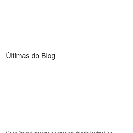
Últimas do Blog
Vision Pro reduz tempo e custos em cirurgia lacrimal, diz