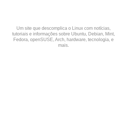
Skip
to
content
Um site que descomplica o Linux com notícias,
tutoriais e informações sobre Ubuntu, Debian, Mint,
Fedora, openSUSE, Arch, hardware, tecnologia, e
mais.