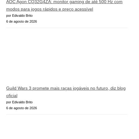
AOC Agon CQ32G4ZA: monitor gaming de até 500 Hz com
modos para jogos rápidos e preço acessível
por Edivaldo Brito
6 de agosto de 2026
Guild Wars 3 promete mais raças jogáveis no futuro, diz blog
oficial
por Edivaldo Brito
6 de agosto de 2026