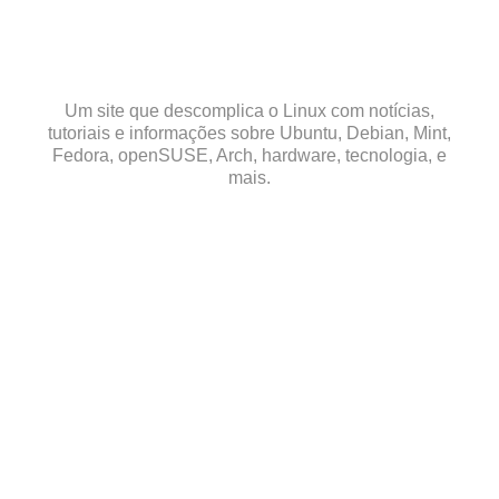
Skip
to
content
Um site que descomplica o Linux com notícias,
tutoriais e informações sobre Ubuntu, Debian, Mint,
Fedora, openSUSE, Arch, hardware, tecnologia, e
mais.