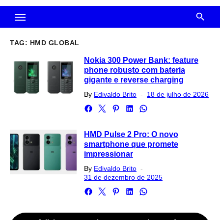
TAG:
HMD GLOBAL
Nokia 300 Power Bank: feature
phone robusto com bateria
gigante e reverse charging
Posted
By
Edivaldo Brito
18 de julho de 2026
on
HMD Pulse 2 Pro: O novo
smartphone que promete
impressionar
Posted
By
Edivaldo Brito
on
31 de dezembro de 2025