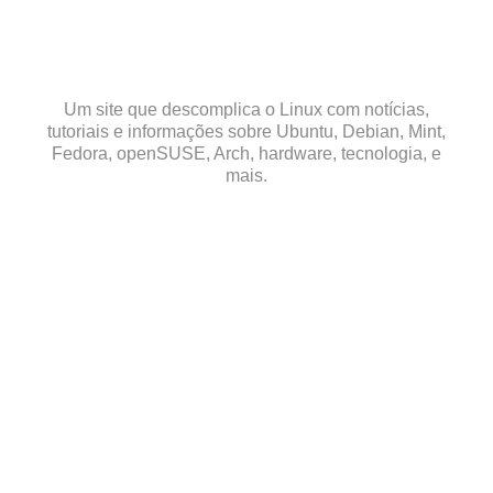
Skip
to
content
Um site que descomplica o Linux com notícias,
tutoriais e informações sobre Ubuntu, Debian, Mint,
Fedora, openSUSE, Arch, hardware, tecnologia, e
mais.