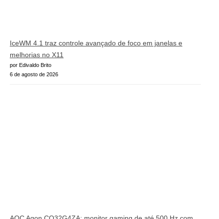
IceWM 4.1 traz controle avançado de foco em janelas e
melhorias no X11
por Edivaldo Brito
6 de agosto de 2026
AOC Agon CQ32G4ZA: monitor gaming de até 500 Hz com