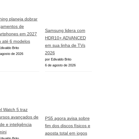
hing planeja dobrar
çamentos de
Samsung lidera com
rtphones em 2027
HDR10+ ADVANCED
 até 6 modelos
em sua linha de TVs
divaldo Brito
2026
 agosto de 2026
por Edivaldo Brito
6 de agosto de 2026
el Watch 5 traz
ursos avançados de
PS5 agora avisa sobre
de e inteligência
fim dos discos físicos e
ini
aposta total em jogos
divaldo Brito