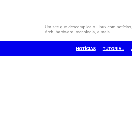
Skip
to
content
Um site que descomplica o Linux com notícias
Arch, hardware, tecnologia, e mais.
NOTÍCIAS
TUTORIAL