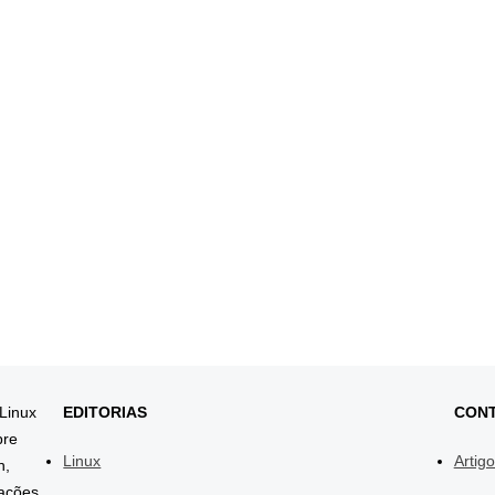
 Linux
EDITORIAS
CON
bre
Linux
Artig
h,
mações