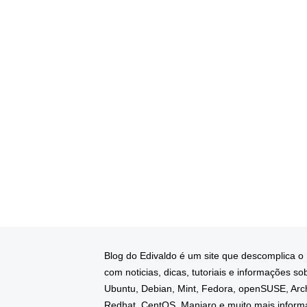
Blog do Edivaldo é um site que descomplica o
com noticias, dicas, tutoriais e informações so
Ubuntu, Debian, Mint, Fedora, openSUSE, Arc
Redhat, CentOS, Manjaro e muito mais infor