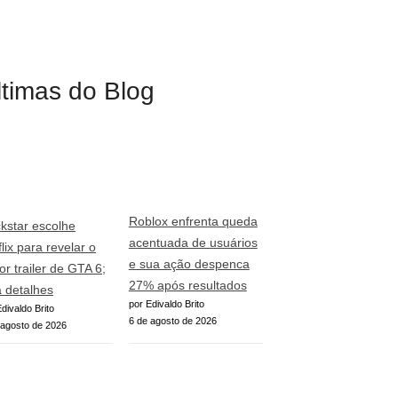
ltimas do Blog
Roblox enfrenta queda
kstar escolhe
acentuada de usuários
lix para revelar o
e sua ação despenca
or trailer de GTA 6;
27% após resultados
a detalhes
por Edivaldo Brito
divaldo Brito
6 de agosto de 2026
 agosto de 2026