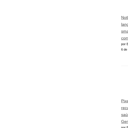
Not
lan
sma
com
por E
6 de
Pix
rec
saú
Gem
por E