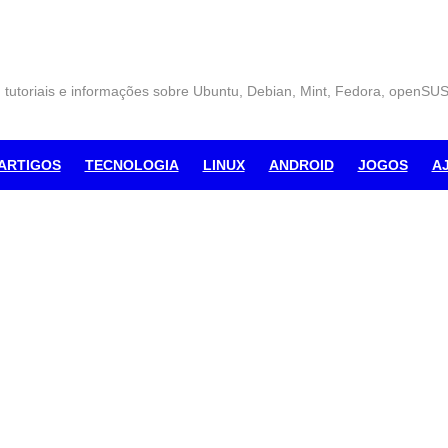
, tutoriais e informações sobre Ubuntu, Debian, Mint, Fedora, openSU
ARTIGOS
TECNOLOGIA
LINUX
ANDROID
JOGOS
A