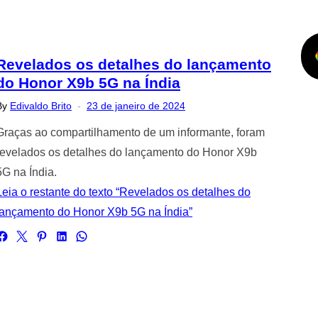
Revelados os detalhes do lançamento
do Honor X9b 5G na Índia
Posted
By
Edivaldo Brito
23 de janeiro de 2024
on
Graças ao compartilhamento de um informante, foram
revelados os detalhes do lançamento do Honor X9b
5G na Índia.
Leia o restante do texto “Revelados os detalhes do
lançamento do Honor X9b 5G na Índia”