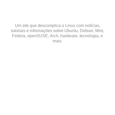
Skip
to
content
Um site que descomplica o Linux com notícias,
tutoriais e informações sobre Ubuntu, Debian, Mint,
Fedora, openSUSE, Arch, hardware, tecnologia, e
mais.