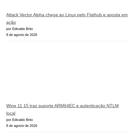
Attack Vector Alpha chega ao Linux pelo Flathub e aposta em
ação
por Edivaldo Brito
8 de agosto de 2026
Wine 11.15 traz suporte ARM64EC e autenticação NTLM
local
por Edivaldo Brito
8 de agosto de 2026