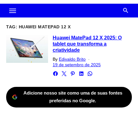
TAG:
HUAWEI MATEPAD 12 X
Huawei MatePad 12 X 2025: O
tablet que transforma a
criatividade
Posted
By
Edivaldo Brito
on
19 de setembro de 2025
Adicione nosso site como uma de suas fontes
preferidas no Google.