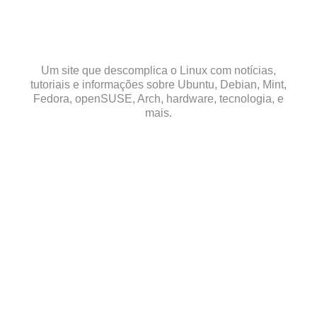
Skip
to
content
Um site que descomplica o Linux com notícias,
tutoriais e informações sobre Ubuntu, Debian, Mint,
Fedora, openSUSE, Arch, hardware, tecnologia, e
mais.