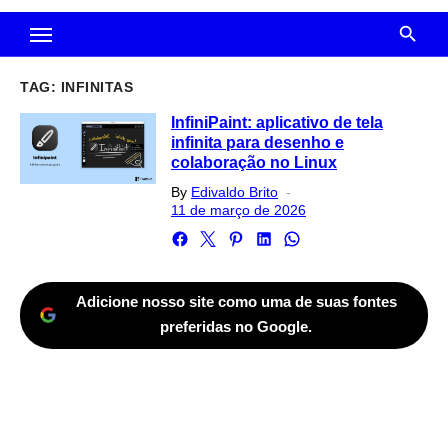
TAG:
INFINITAS
InfiniPaint: aplicativo de tela
infinita para desenho e
colaboração no Linux
Posted
By
Edivaldo Brito
on
11 de março de 2026
Adicione nosso site como uma de suas fontes
preferidas no Google.