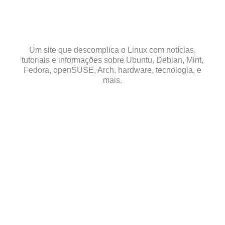
Skip
to
content
Um site que descomplica o Linux com notícias,
tutoriais e informações sobre Ubuntu, Debian, Mint,
Fedora, openSUSE, Arch, hardware, tecnologia, e
mais.