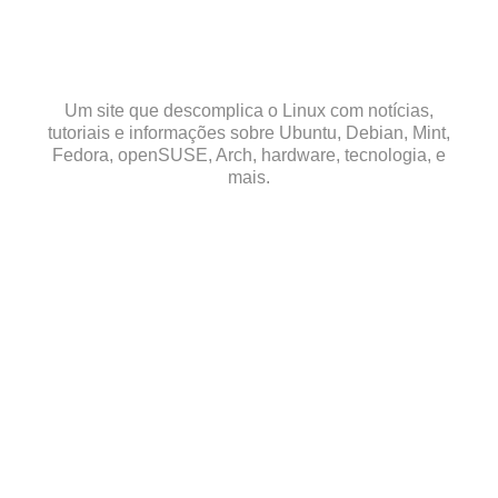
Skip
to
content
Um site que descomplica o Linux com notícias,
tutoriais e informações sobre Ubuntu, Debian, Mint,
Fedora, openSUSE, Arch, hardware, tecnologia, e
mais.