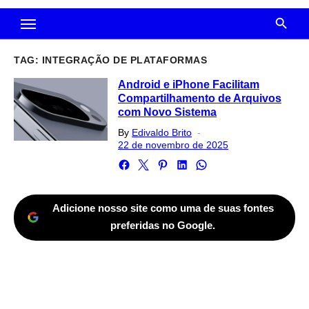
TAG:
INTEGRAÇÃO DE PLATAFORMAS
Android e iPhone Facilitam
Compartilhamento de Arquivos
com Novo Sistema
Posted
By
Edivaldo Brito
on
22 de novembro de 2025
Adicione nosso site como uma de suas fontes
preferidas no Google.