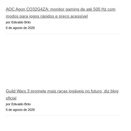
AOC Agon CQ32G4ZA: monitor gaming de até 500 Hz com
modos para jogos rápidos e preço acessível
por Edivaldo Brito
6 de agosto de 2026
Guild Wars 3 promete mais raças jogáveis no futuro, diz blog
oficial
por Edivaldo Brito
6 de agosto de 2026