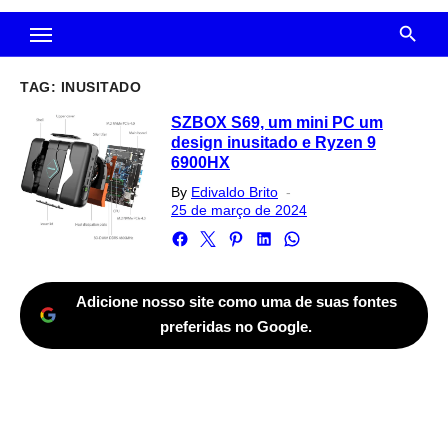
TAG:
INUSITADO
SZBOX S69, um mini PC um
design inusitado e Ryzen 9
6900HX
Posted
By
Edivaldo Brito
on
25 de março de 2024
Adicione nosso site como uma de suas fontes
preferidas no Google.