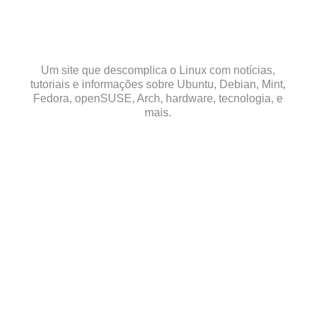
Skip
to
content
Um site que descomplica o Linux com notícias,
tutoriais e informações sobre Ubuntu, Debian, Mint,
Fedora, openSUSE, Arch, hardware, tecnologia, e
mais.