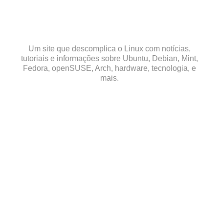
Skip
to
content
Um site que descomplica o Linux com notícias,
tutoriais e informações sobre Ubuntu, Debian, Mint,
Fedora, openSUSE, Arch, hardware, tecnologia, e
mais.