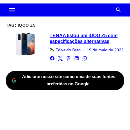
TAG:
IQOO Z5
TENAA listou um iQOO Z5 com
especificações alternativas
Posted
By
Edivaldo Brito
19 de maio de 2022
on
Adicione nosso site como uma de suas fontes
preferidas no Google.