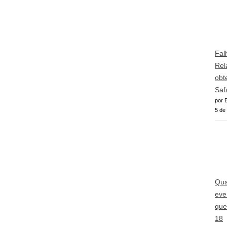
Fal
Rel
obt
Saf
por E
5 de
Qua
eve
que
18