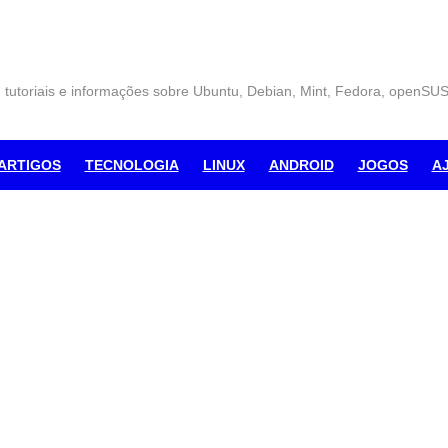
, tutoriais e informações sobre Ubuntu, Debian, Mint, Fedora, openSU
ARTIGOS
TECNOLOGIA
LINUX
ANDROID
JOGOS
A