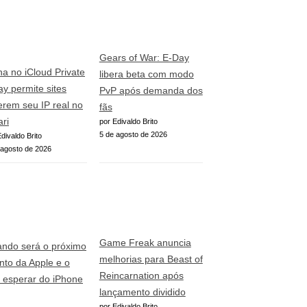
Gears of War: E-Day
ha no iCloud Private
libera beta com modo
ay permite sites
PvP após demanda dos
erem seu IP real no
fãs
ari
por Edivaldo Brito
5 de agosto de 2026
divaldo Brito
 agosto de 2026
Game Freak anuncia
ndo será o próximo
melhorias para Beast of
nto da Apple e o
Reincarnation após
 esperar do iPhone
lançamento dividido
por Edivaldo Brito