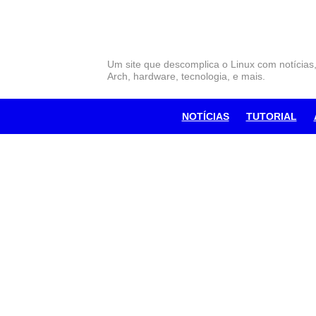
Skip
to
content
Um site que descomplica o Linux com notícias
Arch, hardware, tecnologia, e mais.
NOTÍCIAS
TUTORIAL