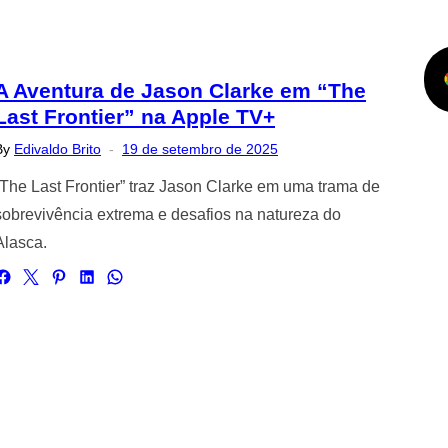
A Aventura de Jason Clarke em “The
Last Frontier” na Apple TV+
Posted
By
Edivaldo Brito
19 de setembro de 2025
on
“The Last Frontier” traz Jason Clarke em uma trama de
sobrevivência extrema e desafios na natureza do
Alasca.