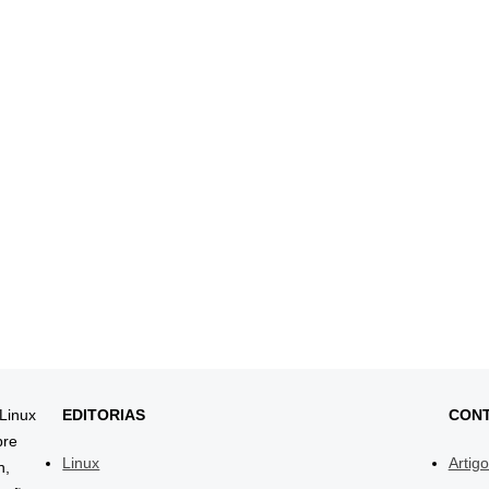
 Linux
EDITORIAS
CON
bre
Linux
Artig
h,