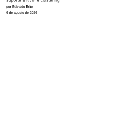
suporte a KVM e clustering
por Edivaldo Brito
6 de agosto de 2026