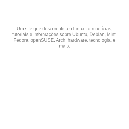
Skip
to
content
Um site que descomplica o Linux com notícias,
tutoriais e informações sobre Ubuntu, Debian, Mint,
Fedora, openSUSE, Arch, hardware, tecnologia, e
mais.