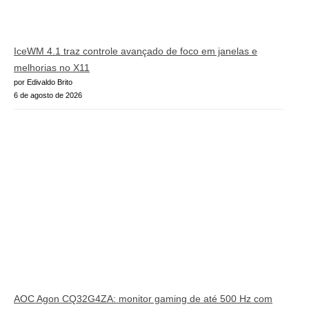
IceWM 4.1 traz controle avançado de foco em janelas e
melhorias no X11
por Edivaldo Brito
6 de agosto de 2026
AOC Agon CQ32G4ZA: monitor gaming de até 500 Hz com