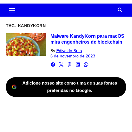
TAG:
KANDYKORN
Malware KandyKorn para macOS
mira engenheiros de blockchain
Posted
By
Edivaldo Brito
on
6 de novembro de 2023
Adicione nosso site como uma de suas fontes
preferidas no Google.