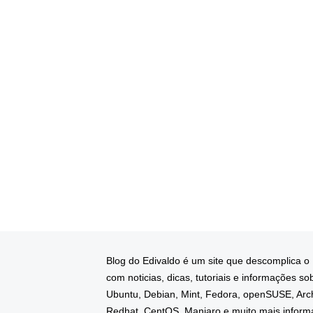
Blog do Edivaldo é um site que descomplica o
com noticias, dicas, tutoriais e informações so
Ubuntu, Debian, Mint, Fedora, openSUSE, Arc
Redhat, CentOS, Manjaro e muito mais infor