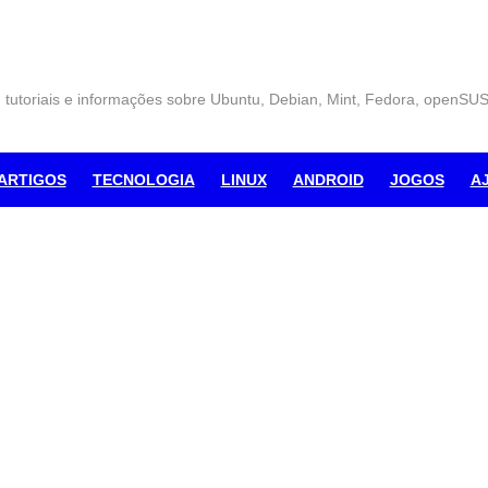
, tutoriais e informações sobre Ubuntu, Debian, Mint, Fedora, openSU
ARTIGOS
TECNOLOGIA
LINUX
ANDROID
JOGOS
A