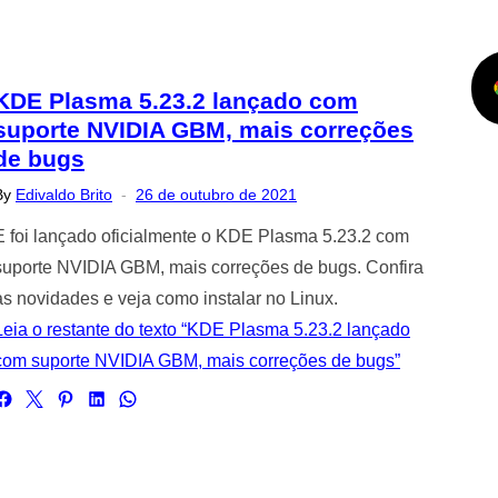
KDE Plasma 5.23.2 lançado com
suporte NVIDIA GBM, mais correções
de bugs
Posted
By
Edivaldo Brito
26 de outubro de 2021
on
E foi lançado oficialmente o KDE Plasma 5.23.2 com
suporte NVIDIA GBM, mais correções de bugs. Confira
as novidades e veja como instalar no Linux.
Leia o restante do texto “KDE Plasma 5.23.2 lançado
com suporte NVIDIA GBM, mais correções de bugs”