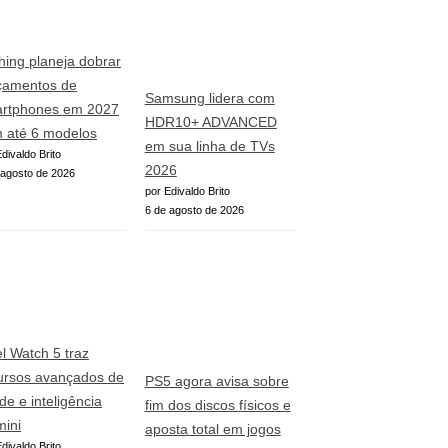
hing planeja dobrar
çamentos de
Samsung lidera com
rtphones em 2027
HDR10+ ADVANCED
 até 6 modelos
em sua linha de TVs
divaldo Brito
2026
 agosto de 2026
por Edivaldo Brito
6 de agosto de 2026
el Watch 5 traz
ursos avançados de
PS5 agora avisa sobre
de e inteligência
fim dos discos físicos e
ini
aposta total em jogos
divaldo Brito