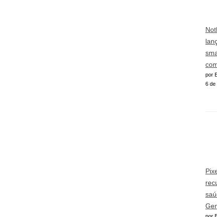
Not
lan
sma
com
por E
6 de
Pix
rec
saú
Gem
por E