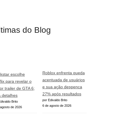
ltimas do Blog
Roblox enfrenta queda
kstar escolhe
acentuada de usuários
lix para revelar o
e sua ação despenca
or trailer de GTA 6;
27% após resultados
a detalhes
por Edivaldo Brito
divaldo Brito
6 de agosto de 2026
 agosto de 2026