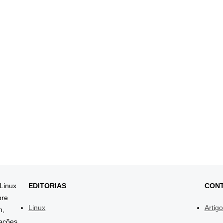
 Linux
EDITORIAS
CON
bre
Linux
Artig
h,
mações