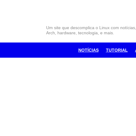
Skip
to
content
Um site que descomplica o Linux com notícias
Arch, hardware, tecnologia, e mais.
NOTÍCIAS
TUTORIAL