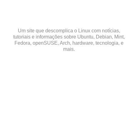
Skip
to
content
Um site que descomplica o Linux com notícias,
tutoriais e informações sobre Ubuntu, Debian, Mint,
Fedora, openSUSE, Arch, hardware, tecnologia, e
mais.