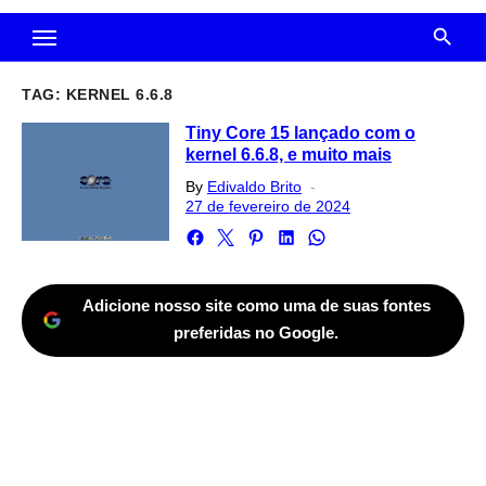
TAG:
KERNEL 6.6.8
Tiny Core 15 lançado com o
kernel 6.6.8, e muito mais
Posted
By
Edivaldo Brito
on
27 de fevereiro de 2024
Adicione nosso site como uma de suas fontes
preferidas no Google.