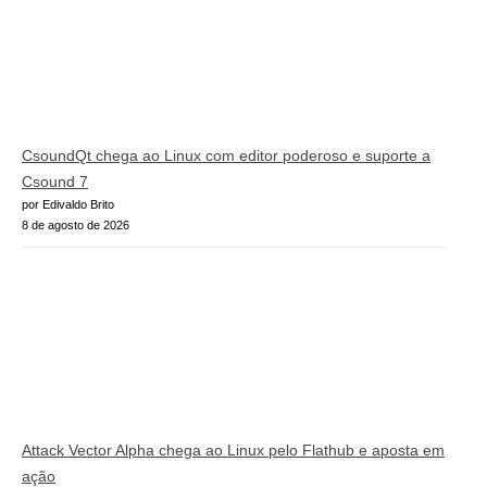
CsoundQt chega ao Linux com editor poderoso e suporte a
Csound 7
por Edivaldo Brito
8 de agosto de 2026
Attack Vector Alpha chega ao Linux pelo Flathub e aposta em
ação