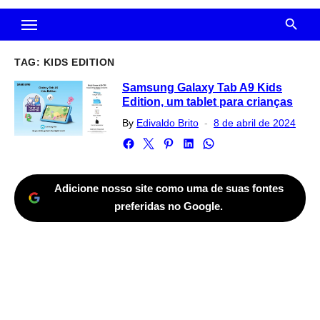
TAG:
KIDS EDITION
Samsung Galaxy Tab A9 Kids
Edition, um tablet para crianças
Posted
By
Edivaldo Brito
8 de abril de 2024
on
Adicione nosso site como uma de suas fontes
preferidas no Google.