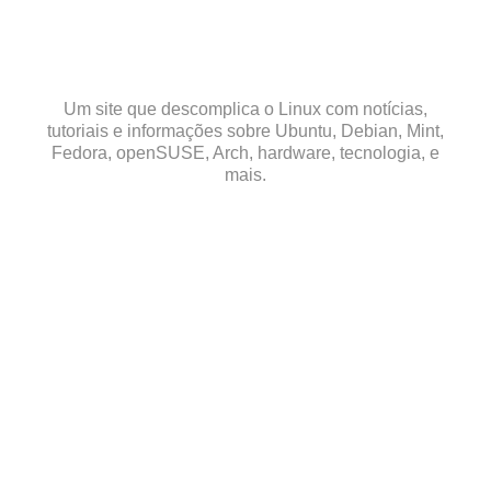
Skip
to
content
Um site que descomplica o Linux com notícias,
tutoriais e informações sobre Ubuntu, Debian, Mint,
Fedora, openSUSE, Arch, hardware, tecnologia, e
mais.