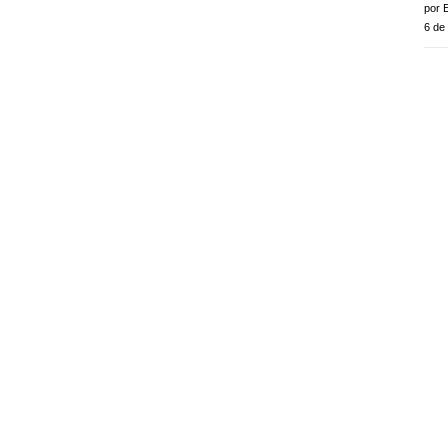
por E
6 de