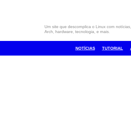
Skip
to
content
Um site que descomplica o Linux com notícias
Arch, hardware, tecnologia, e mais.
NOTÍCIAS
TUTORIAL