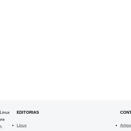
 Linux
EDITORIAS
CON
bre
Linux
Artig
h,