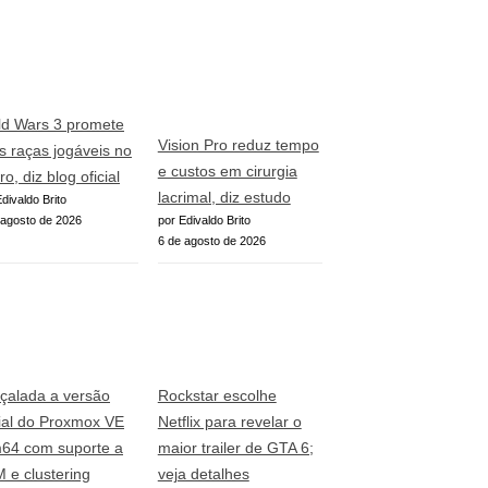
ld Wars 3 promete
Vision Pro reduz tempo
s raças jogáveis no
e custos em cirurgia
ro, diz blog oficial
lacrimal, diz estudo
divaldo Brito
 agosto de 2026
por Edivaldo Brito
6 de agosto de 2026
çalada a versão
Rockstar escolhe
cial do Proxmox VE
Netflix para revelar o
64 com suporte a
maior trailer de GTA 6;
 e clustering
veja detalhes