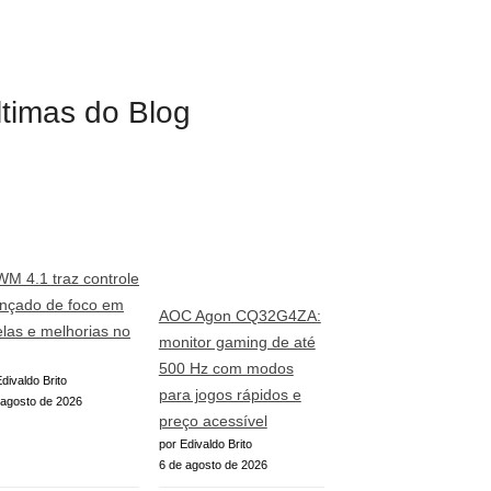
ltimas do Blog
WM 4.1 traz controle
nçado de foco em
AOC Agon CQ32G4ZA:
elas e melhorias no
monitor gaming de até
500 Hz com modos
divaldo Brito
para jogos rápidos e
 agosto de 2026
preço acessível
por Edivaldo Brito
6 de agosto de 2026