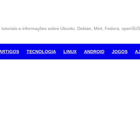
, tutoriais e informações sobre Ubuntu, Debian, Mint, Fedora, openSU
ARTIGOS
TECNOLOGIA
LINUX
ANDROID
JOGOS
A