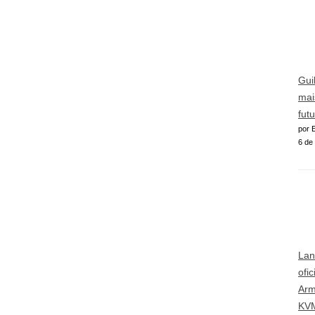
Gui
mai
futu
por E
6 de
Lan
ofi
Arm
KVM