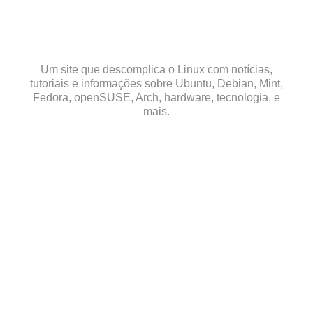
Skip
to
content
Um site que descomplica o Linux com notícias,
tutoriais e informações sobre Ubuntu, Debian, Mint,
Fedora, openSUSE, Arch, hardware, tecnologia, e
mais.