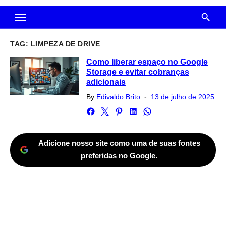
TAG:
LIMPEZA DE DRIVE
Como liberar espaço no Google
Storage e evitar cobranças
adicionais
Posted
By
Edivaldo Brito
13 de julho de 2025
on
Adicione nosso site como uma de suas fontes
preferidas no Google.