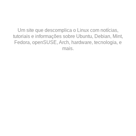
Skip
to
content
Um site que descomplica o Linux com notícias,
tutoriais e informações sobre Ubuntu, Debian, Mint,
Fedora, openSUSE, Arch, hardware, tecnologia, e
mais.