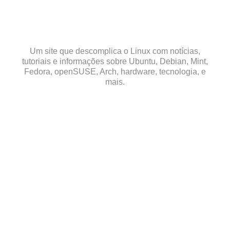
Skip
to
content
Um site que descomplica o Linux com notícias,
tutoriais e informações sobre Ubuntu, Debian, Mint,
Fedora, openSUSE, Arch, hardware, tecnologia, e
mais.