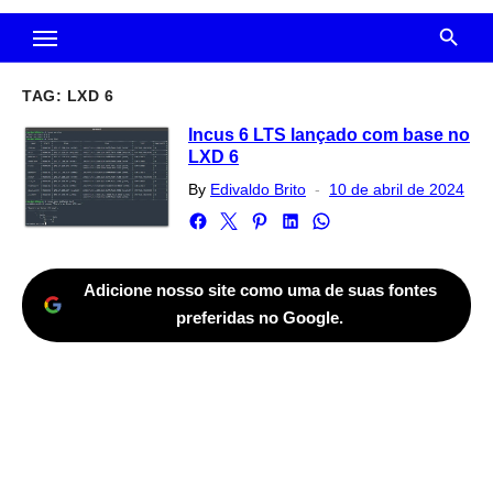
TAG:
LXD 6
Incus 6 LTS lançado com base no
LXD 6
Posted
By
Edivaldo Brito
10 de abril de 2024
on
Adicione nosso site como uma de suas fontes
preferidas no Google.