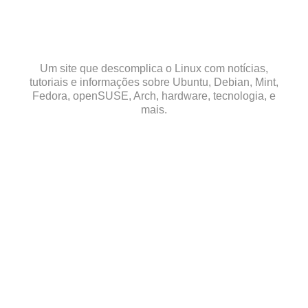
Skip
to
content
Um site que descomplica o Linux com notícias,
tutoriais e informações sobre Ubuntu, Debian, Mint,
Fedora, openSUSE, Arch, hardware, tecnologia, e
mais.