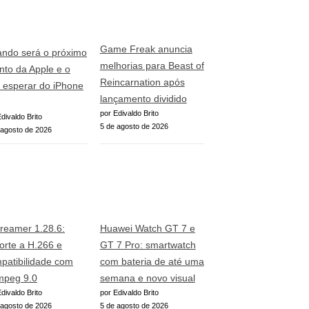
Game Freak anuncia
ndo será o próximo
melhorias para Beast of
nto da Apple e o
Reincarnation após
 esperar do iPhone
lançamento dividido
por Edivaldo Brito
divaldo Brito
5 de agosto de 2026
 agosto de 2026
reamer 1.28.6:
Huawei Watch GT 7 e
orte a H.266 e
GT 7 Pro: smartwatch
patibilidade com
com bateria de até uma
peg 9.0
semana e novo visual
divaldo Brito
por Edivaldo Brito
 agosto de 2026
5 de agosto de 2026