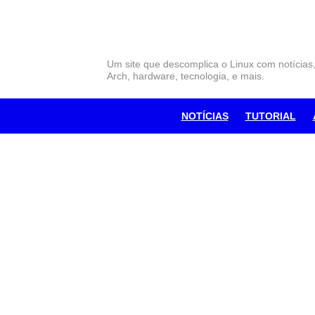
Skip
to
content
Um site que descomplica o Linux com notícias
Arch, hardware, tecnologia, e mais.
NOTÍCIAS
TUTORIAL