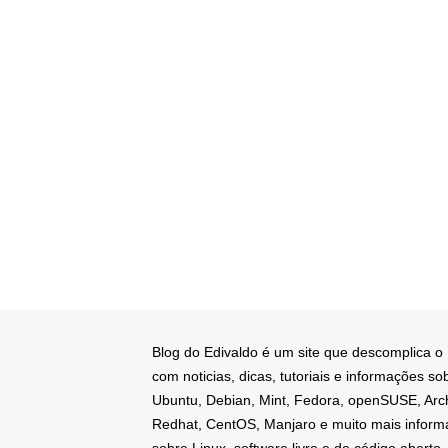
Blog do Edivaldo é um site que descomplica o
com noticias, dicas, tutoriais e informações so
Ubuntu, Debian, Mint, Fedora, openSUSE, Arc
Redhat, CentOS, Manjaro e muito mais infor
sobre Linux, software livre e de código aberto.