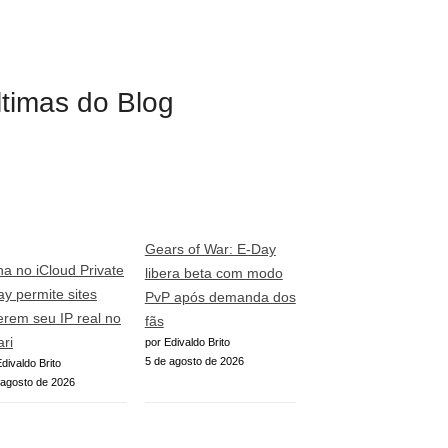
ltimas do Blog
Gears of War: E-Day
ha no iCloud Private
libera beta com modo
ay permite sites
PvP após demanda dos
erem seu IP real no
fãs
ari
por Edivaldo Brito
5 de agosto de 2026
divaldo Brito
 agosto de 2026