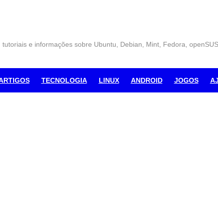
, tutoriais e informações sobre Ubuntu, Debian, Mint, Fedora, openSU
ARTIGOS
TECNOLOGIA
LINUX
ANDROID
JOGOS
A