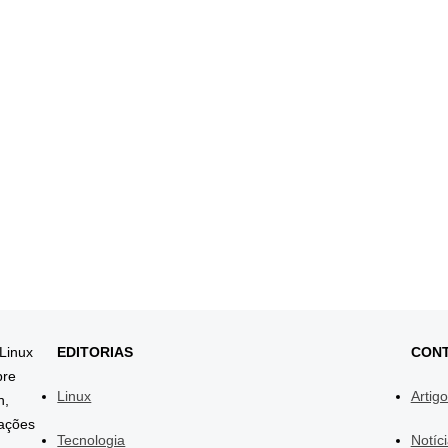
 Linux
EDITORIAS
CON
bre
Linux
Artig
h,
mações
Tecnologia
Notíc