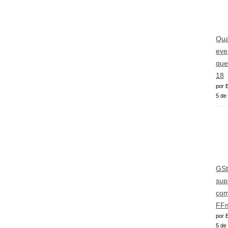
Qua
eve
que
18
por E
5 de
GSt
sup
com
FFm
por E
5 de