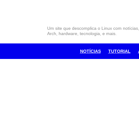
Skip
to
content
Um site que descomplica o Linux com notícias
Arch, hardware, tecnologia, e mais.
NOTÍCIAS
TUTORIAL