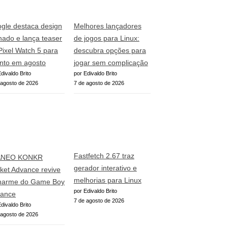
gle destaca design
Melhores lançadores
inado e lança teaser
de jogos para Linux:
Pixel Watch 5 para
descubra opções para
nto em agosto
jogar sem complicação
divaldo Brito
por Edivaldo Brito
 agosto de 2026
7 de agosto de 2026
Fastfetch 2.67 traz
ANEO KONKR
gerador interativo e
ket Advance revive
melhorias para Linux
harme do Game Boy
por Edivaldo Brito
ance
7 de agosto de 2026
divaldo Brito
 agosto de 2026