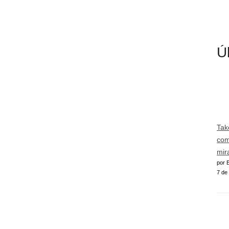
Ú
Tak
com
mir
por E
7 de