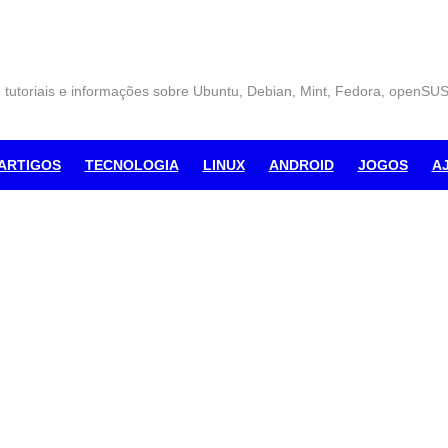
, tutoriais e informações sobre Ubuntu, Debian, Mint, Fedora, openSU
ARTIGOS
TECNOLOGIA
LINUX
ANDROID
JOGOS
A