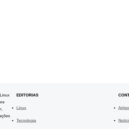
 Linux
EDITORIAS
CON
bre
Linux
Artig
h,
mações
Tecnologia
Notíc