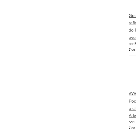
Goo
ref
do 
eve
por E
7 de
AY
Poc
o c
Adv
por E
7 de