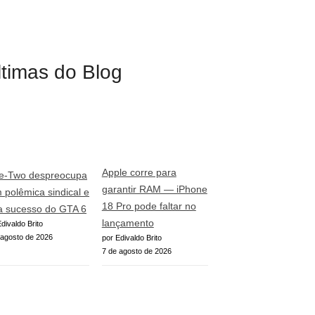
ltimas do Blog
Apple corre para
e-Two despreocupa
garantir RAM — iPhone
 polêmica sindical e
18 Pro pode faltar no
a sucesso do GTA 6
lançamento
divaldo Brito
 agosto de 2026
por Edivaldo Brito
7 de agosto de 2026