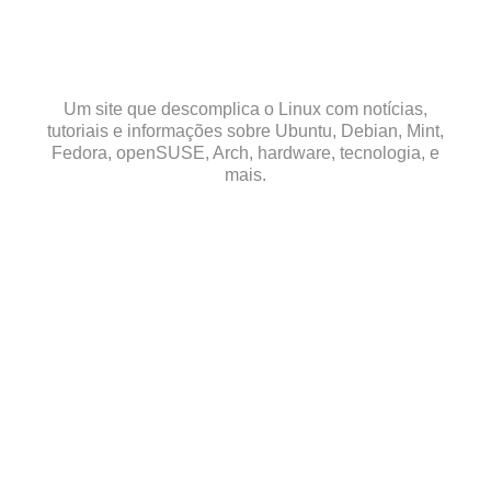
Skip
to
content
Um site que descomplica o Linux com notícias,
tutoriais e informações sobre Ubuntu, Debian, Mint,
Fedora, openSUSE, Arch, hardware, tecnologia, e
mais.