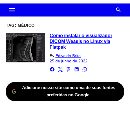
TAG:
MÉDICO
Como instalar o visualizador
DICOM Weasis no Linux via
Flatpak
Posted
By
Edivaldo Brito
on
25 de junho de 2022
Adicione nosso site como uma de suas fontes
preferidas no Google.