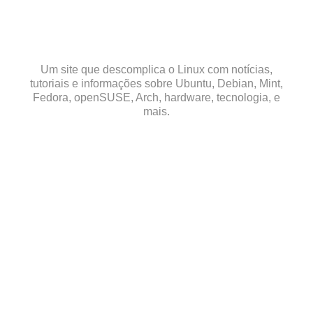
Skip
to
content
Um site que descomplica o Linux com notícias,
tutoriais e informações sobre Ubuntu, Debian, Mint,
Fedora, openSUSE, Arch, hardware, tecnologia, e
mais.