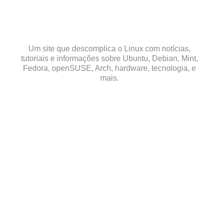
Skip
to
content
Um site que descomplica o Linux com notícias,
tutoriais e informações sobre Ubuntu, Debian, Mint,
Fedora, openSUSE, Arch, hardware, tecnologia, e
mais.