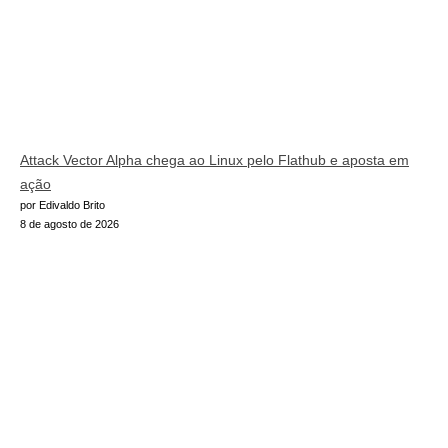
Attack Vector Alpha chega ao Linux pelo Flathub e aposta em
ação
por Edivaldo Brito
8 de agosto de 2026