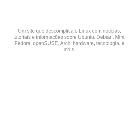
Skip
to
content
Um site que descomplica o Linux com notícias,
tutoriais e informações sobre Ubuntu, Debian, Mint,
Fedora, openSUSE, Arch, hardware, tecnologia, e
mais.