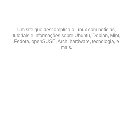
Skip
to
content
Um site que descomplica o Linux com notícias,
tutoriais e informações sobre Ubuntu, Debian, Mint,
Fedora, openSUSE, Arch, hardware, tecnologia, e
mais.