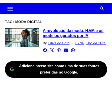
TAG:
MODA DIGITAL
A revolução da moda: H&M e os
modelos gerados por IA
Posted
By
Edivaldo Brito
15 de julho de 2025
on
Adicione nosso site como uma de suas fontes
preferidas no Google.