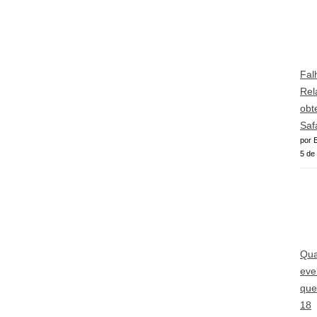
Fal
Rel
obt
Saf
por E
5 de
Qua
eve
que
18