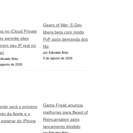
Gears of War: E-Day
ha no iCloud Private
libera beta com modo
ay permite sites
PvP após demanda dos
erem seu IP real no
fãs
ari
por Edivaldo Brito
5 de agosto de 2026
divaldo Brito
 agosto de 2026
Game Freak anuncia
ndo será o próximo
melhorias para Beast of
nto da Apple e o
Reincarnation após
 esperar do iPhone
lançamento dividido
por Edivaldo Brito