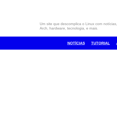
Skip
to
content
Um site que descomplica o Linux com notícias
Arch, hardware, tecnologia, e mais.
NOTÍCIAS
TUTORIAL