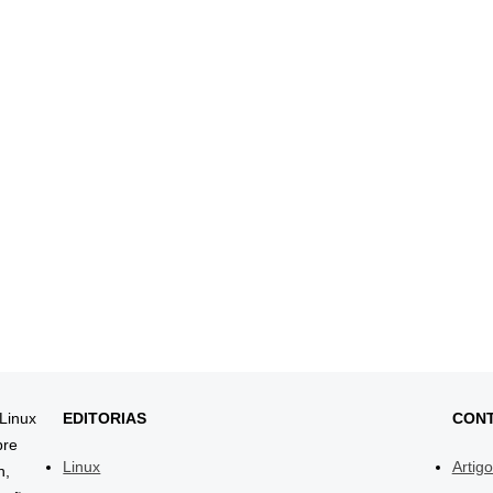
 Linux
EDITORIAS
CON
bre
Linux
Artig
h,