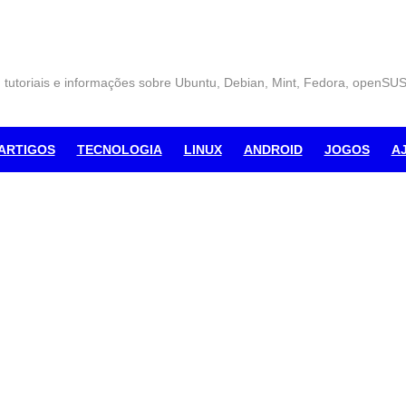
, tutoriais e informações sobre Ubuntu, Debian, Mint, Fedora, openSU
ARTIGOS
TECNOLOGIA
LINUX
ANDROID
JOGOS
A