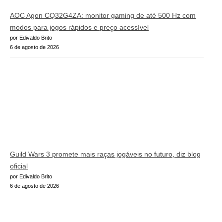
AOC Agon CQ32G4ZA: monitor gaming de até 500 Hz com
modos para jogos rápidos e preço acessível
por Edivaldo Brito
6 de agosto de 2026
Guild Wars 3 promete mais raças jogáveis no futuro, diz blog
oficial
por Edivaldo Brito
6 de agosto de 2026