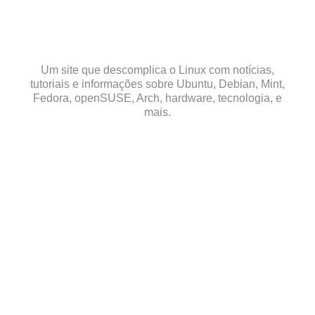
Skip
to
content
Um site que descomplica o Linux com notícias,
tutoriais e informações sobre Ubuntu, Debian, Mint,
Fedora, openSUSE, Arch, hardware, tecnologia, e
mais.