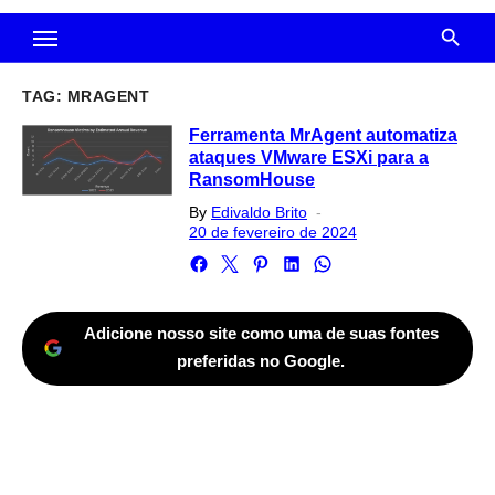
TAG:
MRAGENT
Ferramenta MrAgent automatiza
ataques VMware ESXi para a
RansomHouse
Posted
By
Edivaldo Brito
on
20 de fevereiro de 2024
Adicione nosso site como uma de suas fontes
preferidas no Google.