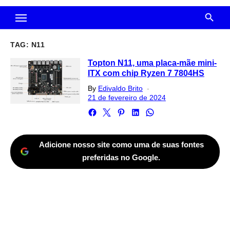
TAG:
N11
Topton N11, uma placa-mãe mini-
ITX com chip Ryzen 7 7804HS
Posted
By
Edivaldo Brito
on
21 de fevereiro de 2024
Adicione nosso site como uma de suas fontes
preferidas no Google.