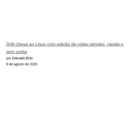
Drift chega ao Linux com edição de vídeo simples, rápida e
sem conta
por Edivaldo Brito
8 de agosto de 2026