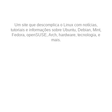
Skip
to
content
Um site que descomplica o Linux com notícias,
tutoriais e informações sobre Ubuntu, Debian, Mint,
Fedora, openSUSE, Arch, hardware, tecnologia, e
mais.