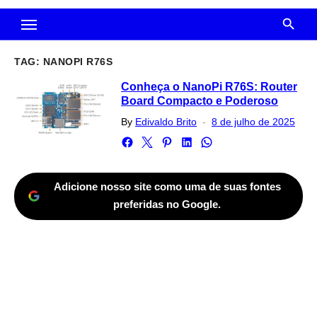
TAG:
NANOPI R76S
Conheça o NanoPi R76S: Router
Board Compacto e Poderoso
Posted
By
Edivaldo Brito
8 de julho de 2025
on
Adicione nosso site como uma de suas fontes
preferidas no Google.