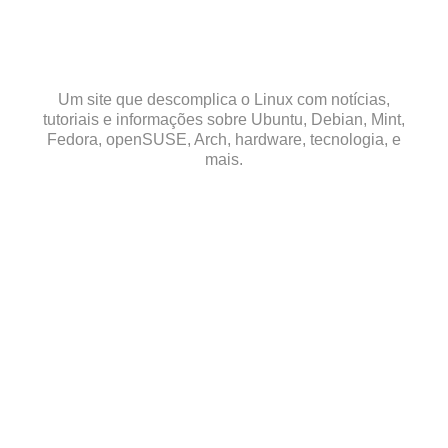
Skip
to
content
Um site que descomplica o Linux com notícias,
tutoriais e informações sobre Ubuntu, Debian, Mint,
Fedora, openSUSE, Arch, hardware, tecnologia, e
mais.