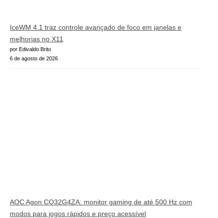
IceWM 4.1 traz controle avançado de foco em janelas e
melhorias no X11
por Edivaldo Brito
6 de agosto de 2026
AOC Agon CQ32G4ZA: monitor gaming de até 500 Hz com
modos para jogos rápidos e preço acessível