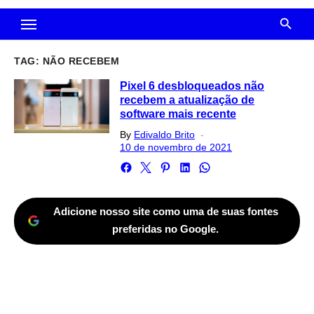
TAG:
NÃO RECEBEM
Pixel 6 desbloqueados não
recebem a atualização de
software mais recente
Posted
By
Edivaldo Brito
on
10 de novembro de 2021
Adicione nosso site como uma de suas fontes
preferidas no Google.