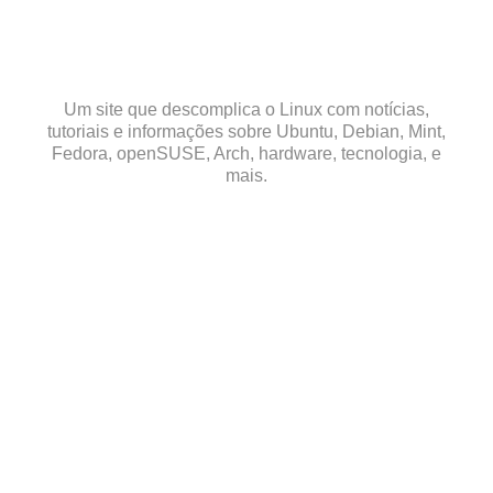
Skip
to
content
Um site que descomplica o Linux com notícias,
tutoriais e informações sobre Ubuntu, Debian, Mint,
Fedora, openSUSE, Arch, hardware, tecnologia, e
mais.