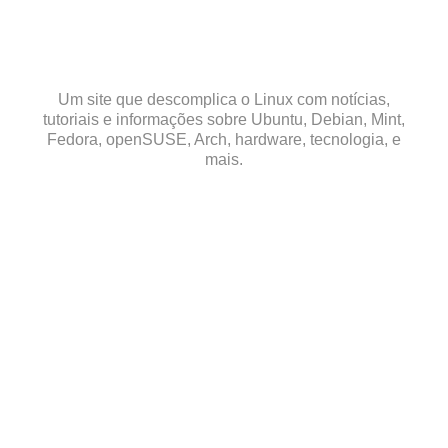
Skip
to
content
Um site que descomplica o Linux com notícias,
tutoriais e informações sobre Ubuntu, Debian, Mint,
Fedora, openSUSE, Arch, hardware, tecnologia, e
mais.