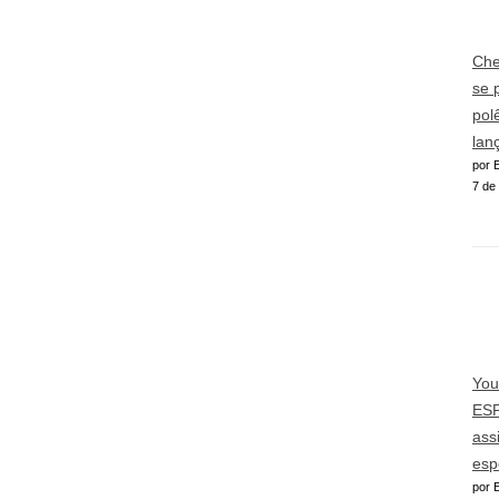
Che
se 
pol
lan
por E
7 de
You
ESP
ass
esp
por E