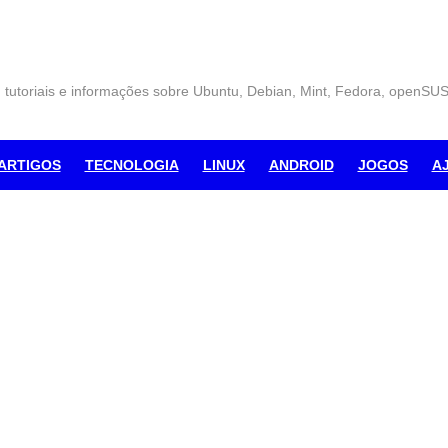
, tutoriais e informações sobre Ubuntu, Debian, Mint, Fedora, openSU
ARTIGOS
TECNOLOGIA
LINUX
ANDROID
JOGOS
A