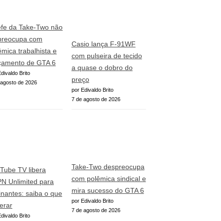
fe da Take-Two não
preocupa com
Casio lança F-91WF
êmica trabalhista e
com pulseira de tecido
çamento de GTA 6
a quase o dobro do
divaldo Brito
preço
 agosto de 2026
por Edivaldo Brito
7 de agosto de 2026
Take-Two despreocupa
Tube TV libera
com polêmica sindical e
N Unlimited para
mira sucesso do GTA 6
inantes: saiba o que
por Edivaldo Brito
erar
7 de agosto de 2026
divaldo Brito