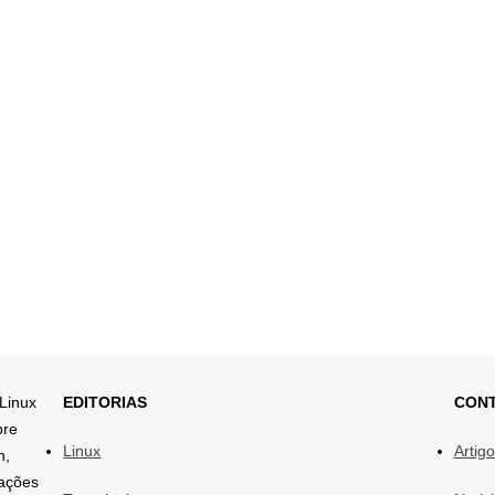
 Linux
EDITORIAS
CON
bre
Linux
Artig
h,
mações