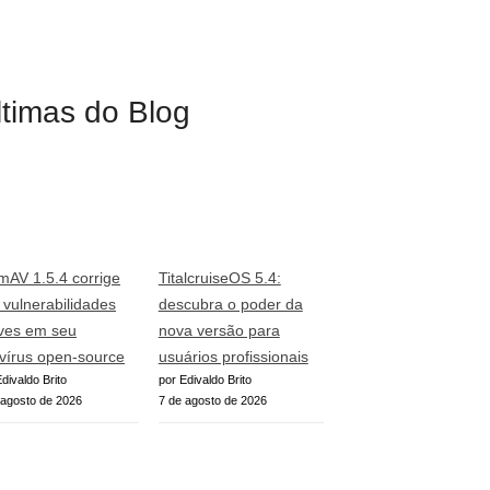
ltimas do Blog
mAV 1.5.4 corrige
TitalcruiseOS 5.4:
o vulnerabilidades
descubra o poder da
ves em seu
nova versão para
ivírus open-source
usuários profissionais
divaldo Brito
por Edivaldo Brito
 agosto de 2026
7 de agosto de 2026