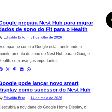
Google prepara Nest Hub para migrar
dados de sono do Fit para o Health
Posted
By
Edivaldo Brito
31 de julho de 2026
on
Acompanhe como o Google está transferindo o
monitoramento de sono do Nest Hub para o Google
Health, com avanços importantes.
Google pode lançar novo smart
display como sucessor do Nest Hub
Posted
By
Edivaldo Brito
14 de maio de 2026
on
Descubra a novidade do Google Home Display, o