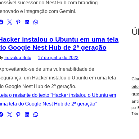
possível sucessor do Nest Hub com branding
renovado e integração com Gemini.
Ú
Hacker instalou o Ubuntu em uma tela
do Google Nest Hub de 2ª geração
Posted
By
Edivaldo Brito
17 de junho de 2022
on
Aproveitando-se de uma vulnerabilidade de
segurança, um Hacker instalou o Ubuntu em uma tela
Cla
do Google Nest Hub de 2ª geração.
oit
gra
Leia o restante do texto “Hacker instalou o Ubuntu em
ant
uma tela do Google Nest Hub de 2ª geração”
por E
7 de