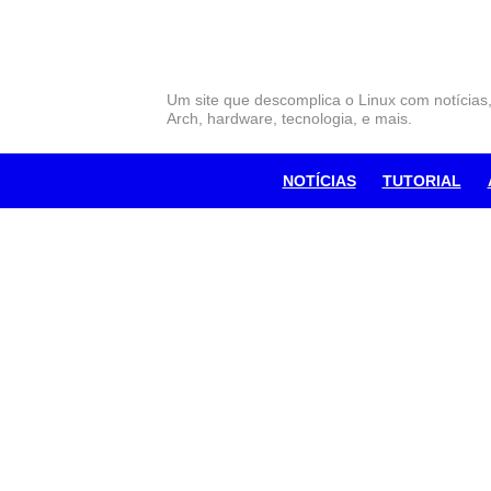
Skip
to
content
Um site que descomplica o Linux com notícias
Arch, hardware, tecnologia, e mais.
NOTÍCIAS
TUTORIAL